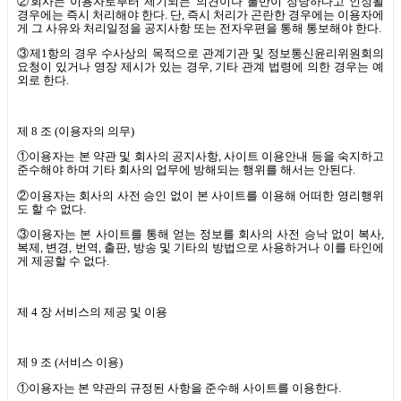
②회사는 이용자로부터 제기되는 의견이나 불만이 정당하다고 인정될
경우에는 즉시 처리해야 한다
.
단
,
즉시 처리가 곤란한 경우에는 이용자에
게 그 사유와 처리일정을 공지사항 또는 전자우편을 통해 통보해야 한다
.
③제
1
항의 경우 수사상의 목적으로 관계기관 및 정보통신윤리위원회의
요청이 있거나 영장 제시가 있는 경우
,
기타 관계 법령에 의한 경우는 예
외로 한다
.
제
8
조
(
이용자의 의무
)
①이용자는 본 약관 및 회사의 공지사항
,
사이트 이용안내 등을 숙지하고
준수해야 하며 기타 회사의 업무에 방해되는 행위를 해서는 안된다
.
②이용자는 회사의 사전 승인 없이 본 사이트를 이용해 어떠한 영리행위
도 할 수 없다
.
③이용자는 본 사이트를 통해 얻는 정보를 회사의 사전 승낙 없이 복사
,
복제
,
변경
,
번역
,
출판
,
방송 및 기타의 방법으로 사용하거나 이를 타인에
게 제공할 수 없다
.
제
4
장 서비스의 제공 및 이용
제
9
조
(
서비스 이용
)
①이용자는 본 약관의 규정된 사항을 준수해 사이트를 이용한다
.