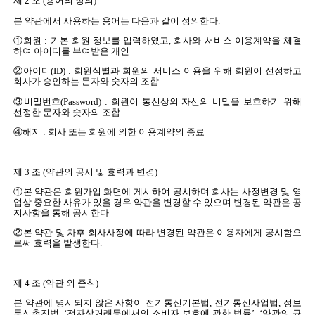
제
2
조
(
용어의 정의
)
본 약관에서 사용하는 용어는 다음과 같이 정의한다
.
①회원
:
기본 회원 정보를 입력하였고
,
회사와 서비스 이용계약을 체결
하여 아이디를 부여받은 개인
②아이디
(ID) :
회원식별과 회원의 서비스 이용을 위해 회원이 선정하고
회사가 승인하는 문자와 숫자의 조합
③비밀번호
(Password) :
회원이 통신상의 자신의 비밀을 보호하기 위해
선정한 문자와 숫자의 조합
④해지
:
회사 또는 회원에 의한 이용계약의 종료
제
3
조
(
약관의 공시 및 효력과 변경
)
①본 약관은 회원가입 화면에 게시하여 공시하며 회사는 사정변경 및 영
업상 중요한 사유가 있을 경우 약관을 변경할 수 있으며 변경된 약관은 공
지사항을 통해 공시한다
②본 약관 및 차후 회사사정에 따라 변경된 약관은 이용자에게 공시함으
로써 효력을 발생한다
.
제
4
조
(
약관 외 준칙
)
본 약관에 명시되지 않은 사항이 전기통신기본법
,
전기통신사업법
,
정보
통신촉진법
, ‘
전자상거래등에서의 소비자 보호에 관한 법률
’, ‘
약관의 규