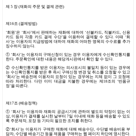
제
5
장
(
재화의 주문 및 결제 관련
)
제
16
조
(
결제방법
)
‘회원’은
‘
회사
’
에서 판매하는 재화에 대하여
‘
선불카드
,
직불카드
,
신용
카드 등의 각종 카드 결제 수단
’
을 이용하여 결제할 수 있다
.
이때
‘
회
사
’
는 이용자의 지급방법에 대하여 재화외 어떠한 명목의 수수료를 추가
징수하지 않는다
.
①
‘
회사
’
는 이용자의 구매신청이 있는 경우 이용자에게 수신확인통지를
한다
.
주문확인에 대한 내용은 해당게시판에서 확인 할 수 있다
.
② 수신확인통지를 받은 이용자는 의사표시의 불일치 등이 있는 경우에
는 수신확인통지를 받은 후 즉시 구매신청 변경 및 취소를 요청할 수 있고
‘
회사
’
는 배송전에 이용자의 요청이 있는 경우에는 지체 없이 그 요청에
따라 처리한다
.
다만 이미 대금을 지불한 경우에는 제
18
조의
‘
반품규
정
’
을 따른다
.
제
17
조
(
배송정책
)
①
‘
회사
’
는 이용자와 재화의 공급시기에 관하여 별도의 약정이 없는 이
상
,
이용자가 결재를 실시한 날부터
7
일 이내에 재화 등을 배송할 수 있도
록 주문제작
,
포장 등 기타의 필요한 조치를 취한다
.
②‘회사’는 이용자가 구매한 재화에 대해 배송수단
,
수단별 배송비용 부
담자
,
수단별 배송기간 등을 제품을 구매하는 웹 페이지 하단에 명시한다
.