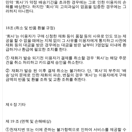
만약
‘
회사
’
가 약정 배송기간을 초과한 경우에는 그로 인한 이용자의 손
해를 배상한다
.
하지만
‘
회사
’
의 고의과실이 없음을 입증한 경우에는 그
러하지 아니한다
.
18
조
(
취소 및 반품 환불 규정
)
‘회사’는 이용자가 구매 신청한 재화 등이 품절 등의 사유로 인도 또는 제
공을 할 수 없을 때에는 지체 없이 그 사유를 이용자에게 통지하고 사전에
재화 등의 대금을 받은 경우에는 대금을 받은 날부터
3
영업일 이내에 환
급하거나 환급에 필요한 조치를 한다
.
① 재화가 발송 되기전 이용자가 결제를 취소할 경우
‘
회사
’
는 해당 주문
건을 취소 처리하고 카드결제 승인을 취소한다
.
② 재화가 발송 된 이후 결제 취소는 불가하다
.
단
, ‘
회사
’
의 부주의
‘
배
송
’
상의 문제로 인한 재화의 파손
,
변질의 경우
‘
회사
’
는 이용자에게 구매
금액의 반품 및 환불 조취 및 교환 조취를 취한다
.
제
6
장 기타
제
19
조
(
면책 및 손해배상
)
①천재지변 또는 이에 준하는 불가항력으로 인하여 서비스를 제공할 수