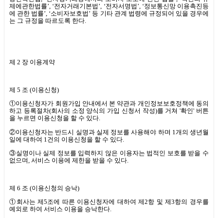
제에관한법률
’, ‘
전자거래기본법
’, ‘
전자서명법
’, ‘
정보통신망 이용촉진등
에 관한 법률
’, ‘
소비자보호법
’
등 기타 관계 법령에 규정되어 있을 경우에
는 그 규정을 따르도록 한다
.
제
2
장 이용계약
제
5
조
(
이용신청
)
①이용신청자가 회원가입 안내에서 본 약관과 개인정보보호정책에 동의
하고 등록절차
(
회사의 소정 양식의 가입 신청서 작성
)
를 거쳐
'
확인
'
버튼
을 누르면 이용신청을 할 수 있다
.
②이용신청자는 반드시 실명과 실제 정보를 사용해야 하며
1
개의 생년월
일에 대하여
1
건의 이용신청을 할 수 있다
.
③실명이나 실제 정보를 입력하지 않은 이용자는 법적인 보호를 받을 수
없으며
,
서비스 이용에 제한을 받을 수 있다
.
제
6
조
(
이용신청의 승낙
)
①회사는 제
5
조에 따른 이용신청자에 대하여 제
2
항 및 제
3
항의 경우를
예외로 하여 서비스 이용을 승낙한다
.