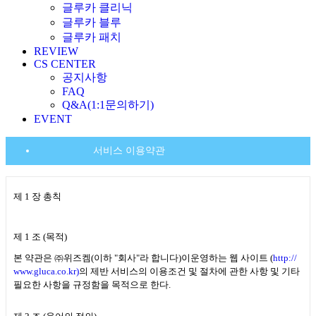
글루카 클리닉
글루카 블루
글루카 패치
REVIEW
CS CENTER
공지사항
FAQ
Q&A(1:1문의하기)
EVENT
서비스 이용약관
제
1
장 총칙
제
1
조
(
목적
)
본 약관은 ㈜위즈켐
(
이하
"
회사
"
라 합니다
)
이
운영하는 웹 사이트
(
http://
www.gluca.co.kr)
의 제반 서비스의 이용조건 및 절차에 관한 사항 및 기타
필요한 사항을 규정함을 목적으로 한다
.