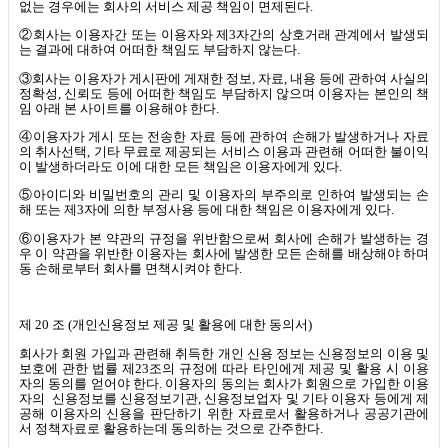
없는 경우에는 회사의 서비스 제공 책임이 면제된다
.
②회사는 이용자간 또는 이용자와 제
3
자간의 상호거래 관계에서 발생되
는 결과에 대하여 어떠한 책임도 부담하지 않는다
.
③회사는 이용자가 게시판에 게재한 정보
,
자료
,
내용 등에 관하여 사실의
정확성
,
신뢰도 등에 어떠한 책임도 부담하지 않으며 이용자는 본인의 책
임 아래 본 사이트를 이용해야 한다
.
④이용자가 게시 또는 전송한 자료 등에 관하여 손해가 발생하거나 자료
의 취사선택
,
기타 무료로 제공되는 서비스 이용과 관련해 어떠한 불이익
이 발생하더라도 이에 대한 모든 책임은 이용자에게 있다
.
⑤아이디와 비밀번호의 관리 및 이용자의 부주의로 인하여 발생되는 손
해 또는 제
3
자에 의한 부정사용 등에 대한 책임은 이용자에게 있다
.
⑥이용자가 본 약관의 규정을 위반함으로써 회사에 손해가 발생하는 경
우 이 약관을 위반한 이용자는 회사에 발생한 모든 손해를 배상해야 하며
동 손해로부터 회사를 면책시켜야 한다
.
제
20
조
(
개인신용정보 제공 및 활용에 대한 동의서
)
회사가 회원 가입과 관련해 취득한 개인 신용 정보는 신용정보의 이용 및
보호에 관한 법률 제
23
조의 규정에 따라 타인에게 제공 및 활용 시 이용
자의 동의를 얻어야 한다
.
이용자의 동의는 회사가 회원으로 가입한 이용
자의
신용정보를 신용정보기관
,
신용정보업자 및 기타 이용자 등에게 제
공해 이용자의 신용을 판단하기 위한 자료로서 활용하거나 공공기관에
서 정책자료로 활용하는데 동의하는 것으로 간주한다
.