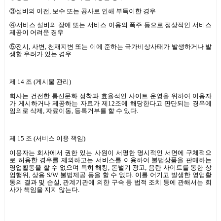
③설비의 이전
,
보수 또는 공사로 인해 부득이한 경우
④서비스 설비의 장애 또는 서비스 이용의 폭주 등으로 정상적인 서비스
제공이 어려운 경우
⑤전시
,
사변
,
천재지변 또는 이에 준하는 국가비상사태가 발생하거나 발
생할 우려가 있는 경우
제
14
조
(
게시물 관리
)
회사는 건전한 통신문화 정착과 효율적인 사이트 운영을 위하여 이용자
가 게시하거나 제공하는 자료가 제
12
조에 해당한다고 판단되는 경우에
임의로 삭제
,
자료이동
,
등록거부를 할 수 있다
.
제
15
조
(
서비스 이용 책임
)
이용자는 회사에서 권한 있는 사원이 서명한 명시적인 서면에 구체적으
로 허용한 경우를 제외하고는 서비스를 이용하여 불법상품을 판매하는
영업활동을 할 수 없으며 특히 해킹
,
돈벌기 광고
,
음란 사이트를 통한 상
업행위
,
상용
S/W
불법제공 등을 할 수 없다
.
이를 어기고 발생한 영업활
동의 결과 및 손실
,
관계기관에 의한 구속 등 법적 조치 등에 관해서는 회
사가 책임을 지지 않는다
.